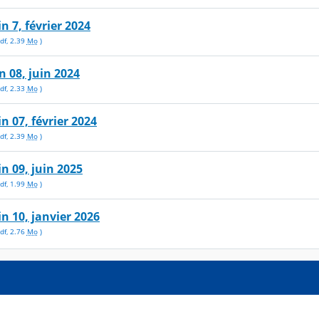
in 7, février 2024
df
,
2.39
Mo
)
in 08, juin 2024
df
,
2.33
Mo
)
in 07, février 2024
df
,
2.39
Mo
)
in 09, juin 2025
df
,
1.99
Mo
)
in 10, janvier 2026
df
,
2.76
Mo
)