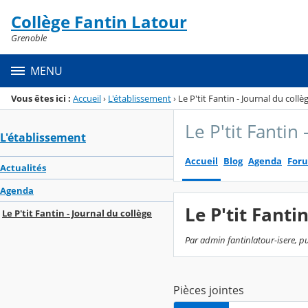
Panneau de gestion des cookies
Collège Fantin Latour
Menu de la rubrique
Contenu
Grenoble
MENU
Vous êtes ici :
Accueil
›
L'établissement
›
Le P'tit Fantin - Journal du collè
Le P'tit Fantin
L'établissement
Accueil
Blog
Agenda
For
Actualités
Agenda
Le P'tit Fanti
Le P'tit Fantin - Journal du collège
Par admin fantinlatour-isere, pu
Pièces jointes