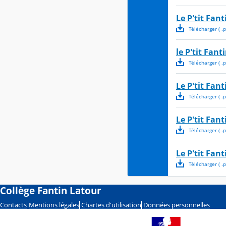
Le P'tit Fant
Télécharger
( .
p
le P'tit Fant
Télécharger
( .
p
Le P'tit Fant
Télécharger
( .
p
Le P'tit Fant
Télécharger
( .
p
Le P'tit Fant
Télécharger
( .
p
Collège Fantin Latour
Contacts
Mentions légales
Chartes d'utilisation
Données personnelles