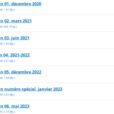
tin 01, décembre 2020
df
,
1.87
Mo
)
tin 02, mars 2021
df
,
836.18
ko
)
in 03, juin 2021
df
,
1.65
Mo
)
in 04, 2021-2022
df
,
3.61
Mo
)
tin 05, décembre 2022
df
,
1.58
Mo
)
tin numéro spécial, janvier 2023
df
,
4.22
Mo
)
tin 06, mai 2023
df
,
2.18
Mo
)