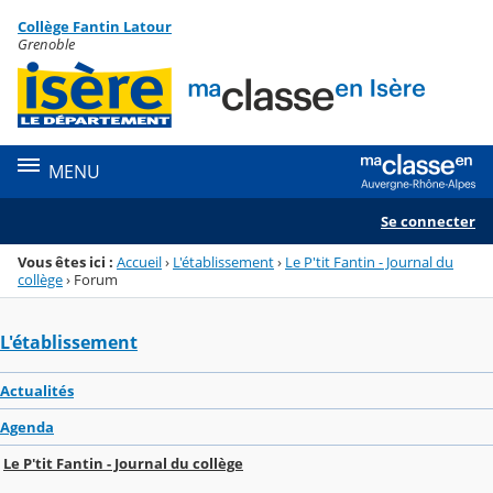
Panneau de gestion des cookies
Collège Fantin Latour
Menu de la rubrique
Contenu
Grenoble
MENU
Se connecter
Vous êtes ici :
Accueil
›
L'établissement
›
Le P'tit Fantin - Journal du
collège
›
Forum
L'établissement
Actualités
Agenda
Le P'tit Fantin - Journal du collège