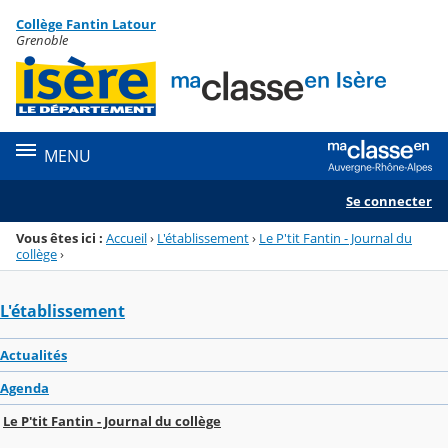
Panneau de gestion des cookies
Collège Fantin Latour
Menu de la rubrique
Contenu
Grenoble
MENU
Se connecter
Vous êtes ici :
Accueil
›
L'établissement
›
Le P'tit Fantin - Journal du
collège
›
L'établissement
Actualités
Agenda
Le P'tit Fantin - Journal du collège