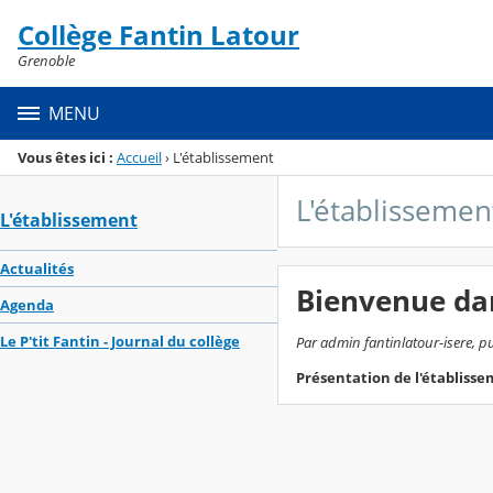
Panneau de gestion des cookies
Collège Fantin Latour
Menu de la rubrique
Contenu
Grenoble
MENU
Vous êtes ici :
Accueil
›
L'établissement
L'établissemen
L'établissement
Actualités
Bienvenue da
Agenda
Le P'tit Fantin - Journal du collège
Par admin fantinlatour-isere, pu
Présentation de l'établiss