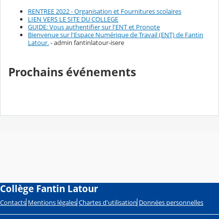
RENTREE 2022 - Organisation et Fournitures scolaires
LIEN VERS LE SITE DU COLLEGE
GUIDE: Vous authentifier sur l'ENT et Pronote
Bienvenue sur l'Espace Numérique de Travail (ENT) de Fantin
Latour.
- admin fantinlatour-isere
Prochains événements
Collège Fantin Latour
Contacts
Mentions légales
Chartes d'utilisation
Données personnelles