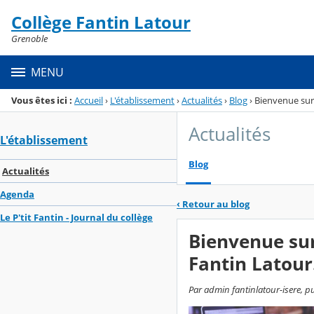
Panneau de gestion des cookies
Collège Fantin Latour
Menu de la rubrique
Contenu
Grenoble
MENU
Vous êtes ici :
Accueil
›
L'établissement
›
Actualités
›
Blog
›
Bienvenue sur 
Actualités
L'établissement
Blog
Actualités
Agenda
‹
Retour au blog
Le P'tit Fantin - Journal du collège
Bienvenue sur
Fantin Latour
Par admin fantinlatour-isere, p