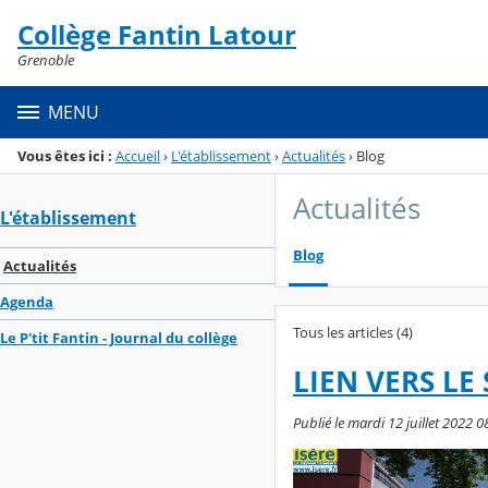
Panneau de gestion des cookies
Collège Fantin Latour
Menu de la rubrique
Contenu
Grenoble
MENU
Vous êtes ici :
Accueil
›
L'établissement
›
Actualités
›
Blog
Actualités
L'établissement
Blog
Actualités
Agenda
Tous les articles (4)
Le P'tit Fantin - Journal du collège
LIEN VERS LE
Publié le mardi 12 juillet 2022 0