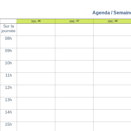
Agenda / Semaine 
lun.
06
mar.
07
mer.
08
Sur la
journée
08h
09h
10h
11h
12h
13h
14h
15h