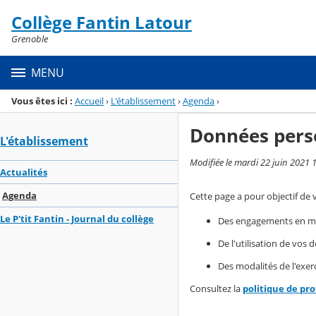
Panneau de gestion des cookies
Collège Fantin Latour
Menu de la rubrique
Contenu
Grenoble
MENU
Vous êtes ici :
Accueil
›
L'établissement
›
Agenda
›
Données pers
L'établissement
Modifiée le mardi 22 juin 2021 
Actualités
Agenda
Cette page a pour objectif de 
Le P'tit Fantin - Journal du collège
Des engagements en mat
De l'utilisation de vos
Des modalités de l'exerc
Consultez la
politique de pr