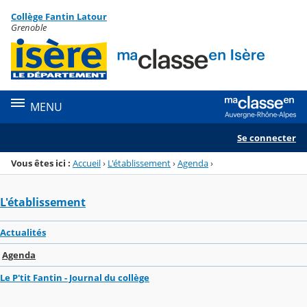
Panneau de gestion des cookies
Collège Fantin Latour
Menu de la rubrique
Contenu
Grenoble
MENU
Se connecter
Vous êtes ici :
Accueil
›
L'établissement
›
Agenda
›
L'établissement
Actualités
Agenda
Le P'tit Fantin - Journal du collège