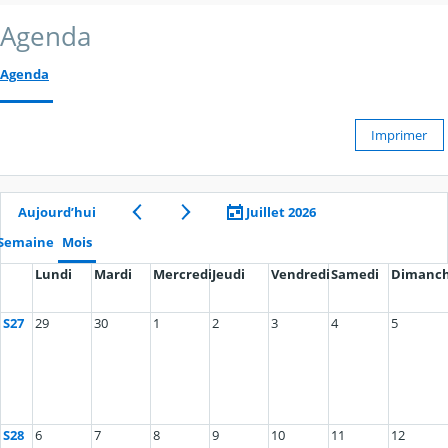
Agenda
Agenda
Imprimer
Aujourd’hui
Juillet 2026
Semaine
Mois
Lundi
Mardi
Mercredi
Jeudi
Vendredi
Samedi
Dimanc
S27
29
30
1
2
3
4
5
S28
6
7
8
9
10
11
12