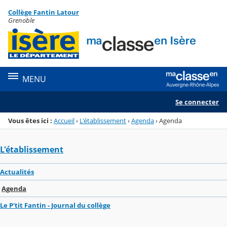
Panneau de gestion des cookies
Collège Fantin Latour
Menu de la rubrique
Contenu
Grenoble
MENU
Se connecter
Vous êtes ici :
Accueil
›
L'établissement
›
Agenda
›
Agenda
L'établissement
Actualités
Agenda
Le P'tit Fantin - Journal du collège